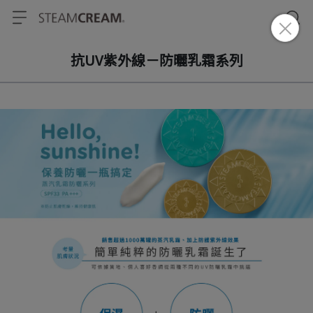
抗UV紫外線－防曬乳霜系列