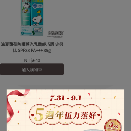
涼夏薄荷防曬蒸汽乳霜輕巧版 史努
比 SPF33 PA+++ 35g
NT$640
加入購物車