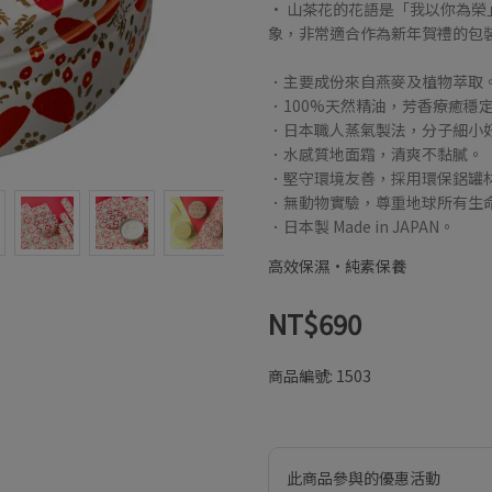
• 山茶花的花語是「我以你為
象，非常適合作為新年賀禮的包
．主要成份來自燕麥及植物萃取
．100%天然精油，芳香療癒穩
．日本職人蒸氣製法，分子細小
．水感質地面霜，清爽不黏膩。
．堅守環境友善，採用環保鋁罐
．無動物實驗，尊重地球所有生
．日本製 Made in JAPAN。
高效保濕•純素保養
NT$690
商品編號:
1503
此商品參與的優惠活動