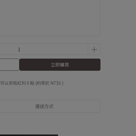
立即購買
 」可以折抵紅利
0
點 (約等於
NT$0
)
運送方式