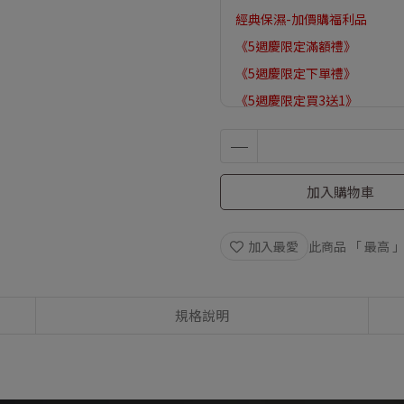
經典保濕-加價購福利品
《5週慶限定滿額禮》
《5週慶限定下單禮》
《5週慶限定買3送1》
加入購物車
加入最愛
此商品 「 最高
規格說明