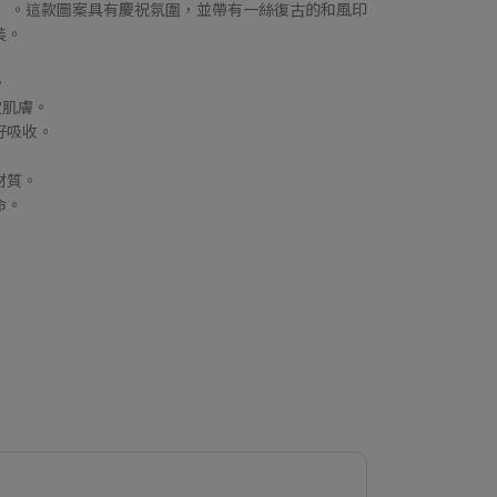
榮」。這款圖案具有慶祝氛圍，並帶有一絲復古的和風印
裝。
。
定肌膚。
好吸收。
材質。
命。