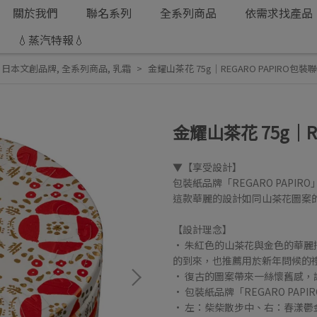
關於我們
聯名系列
全系列商品
依需求找產品
💧蒸汽特報💧
,
日本文創品牌
,
全系列商品
,
乳霜
金耀山茶花 75g｜REGARO PAPIRO包裝
金耀山茶花 75g｜R
▼【享受設計】
包裝紙品牌「REGARO PAPI
這款華麗的設計如同山茶花圖案
【設計理念】
• 朱紅色的山茶花與金色的華
的到來，也推薦用於新年問候的
• 復古的圖案帶來一絲懷舊感，
• 包裝紙品牌「REGARO PA
• 左：柴柴散步中、右：春漾鬱