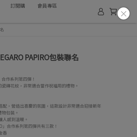
訂閱購
會員專區
聯名
EGARO PAPIRO包裝聯名
RO」合作系列第四彈！
的瓷磚花紋，非常適合當作祝福用的禮物。
麗搭配，營造出喜慶的氛圍，這款設計非常適合迎接新年
禮物包裝。
讓人感到溫暖。
PIRO」合作系列第四彈共有三款！
金香