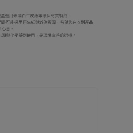
，禮盒選用未漂白牛皮紙等環保材質製成。
們盡可能採用再生紙與減碳資源，希望您在收到產品
柔心意。
能源與化學藥劑使用，是環境友善的選擇。