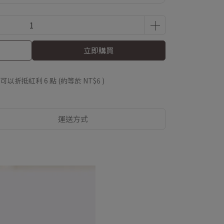
立即購買
 」可以折抵紅利
6
點 (約等於
NT$6
)
運送方式