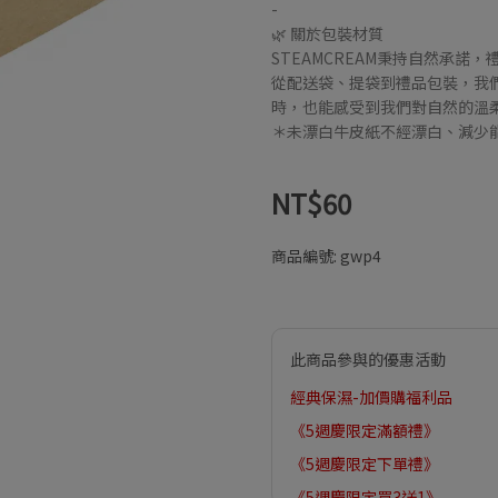
-
🌿 關於包裝材質
STEAMCREAM秉持自然承諾
從配送袋、提袋到禮品包裝，我
時，也能感受到我們對自然的溫
＊未漂白牛皮紙不經漂白、減少
NT$60
商品編號:
gwp4
此商品參與的優惠活動
經典保濕-加價購福利品
《5週慶限定滿額禮》
《5週慶限定下單禮》
《5週慶限定買3送1》