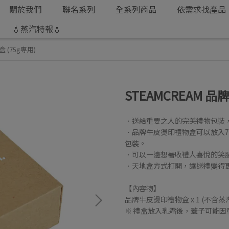
關於我們
聯名系列
全系列商品
依需求找產品
💧蒸汽特報💧
 (75g專用)
STEAMCREAM 
．送給重要之人的完美禮物包裝
．品牌牛皮燙印禮物盒可以放入
包裝。
．可以一邊想著收禮人喜悅的笑
．天地盒方式打開，讓送禮變得
【內容物】
品牌牛皮燙印禮物盒 x 1 (不含蒸
※ 禮盒放入乳霜後，蓋子可能因