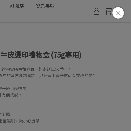
訂閱購
會員專區
品牌牛皮燙印禮物盒 (75g專用)
，禮物盒將會和商品一起寄送至您手中。
75克的蒸汽乳霜圓罐，只要蓋上蓋子就可以完成的簡易
臉一邊包裝禮物。
更有儀式感。
汽乳霜)
重量鬆脫，請小心提拿。